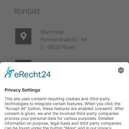
Kontakt
Bike House
Hammerstraße 62 - 64
D - 08523 Plauen
info@bikehouse-plauen.de
Facebook
Instagram